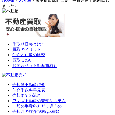
HOME
>
未分類
>
泉南郡田尻町吉見「中古戸建」成約致し
ました。
手取り価格とは？
買取のメリット
仲介と買取の比較
買取 Q&A
お問合せ（不動産買取）
売却側不動産仲介
仲介手数料早見表
売却までの流れ
ワンズ不動産の売却システム
一般の手数料とどう違うの
売却時の媒介契約は3種類