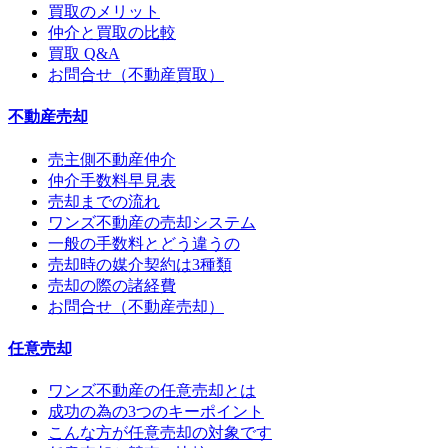
買取のメリット
仲介と買取の比較
買取 Q&A
お問合せ（不動産買取）
不動産売却
売主側不動産仲介
仲介手数料早見表
売却までの流れ
ワンズ不動産の売却システム
一般の手数料とどう違うの
売却時の媒介契約は3種類
売却の際の諸経費
お問合せ（不動産売却）
任意売却
ワンズ不動産の任意売却とは
成功の為の3つのキーポイント
こんな方が任意売却の対象です