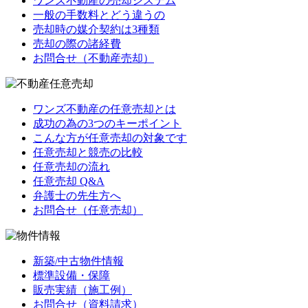
ワンズ不動産の売却システム
一般の手数料とどう違うの
売却時の媒介契約は3種類
売却の際の諸経費
お問合せ（不動産売却）
ワンズ不動産の任意売却とは
成功の為の3つのキーポイント
こんな方が任意売却の対象です
任意売却と競売の比較
任意売却の流れ
任意売却 Q&A
弁護士の先生方へ
お問合せ（任意売却）
新築/中古物件情報
標準設備・保障
販売実績（施工例）
お問合せ（資料請求）