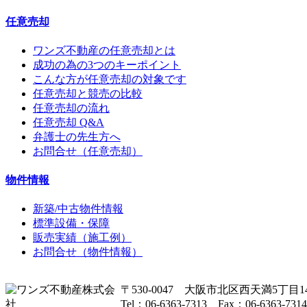
任意売却
ワンズ不動産の任意売却とは
成功の為の3つのキーポイント
こんな方が任意売却の対象です
任意売却と競売の比較
任意売却の流れ
任意売却 Q&A
弁護士の先生方へ
お問合せ（任意売却）
物件情報
新築/中古物件情報
標準設備・保障
販売実績（施工例）
お問合せ（物件情報）
〒530-0047 大阪市北区西天満5丁目14
Tel：06-6363-7313 Fax：06-6363-7314