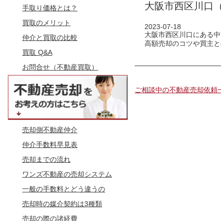
大阪市西区川口
手取り価格とは？
買取のメリット
2023-07-18
大阪市西区川口にある中
仲介と買取の比較
高額売却のコツや買主と
買取 Q&A
お問合せ（不動産買取）
ご相談中の不動産売却依頼
売却側不動産仲介
仲介手数料早見表
売却までの流れ
ワンズ不動産の売却システム
一般の手数料とどう違うの
売却時の媒介契約は3種類
売却の際の諸経費