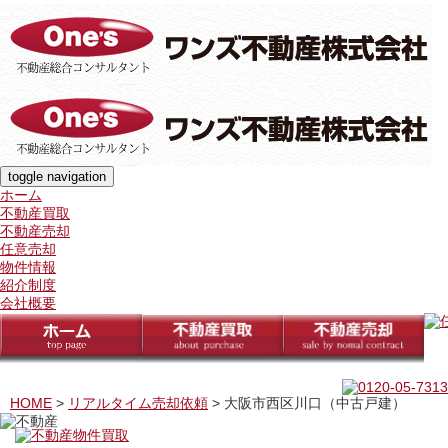
toggle navigation
ホーム
不動産買取
不動産売却
任意売却
物件情報
紹介制度
会社概要
HOME
>
リアルタイム売却依頼
>
大阪市西区川口（中古戸建）