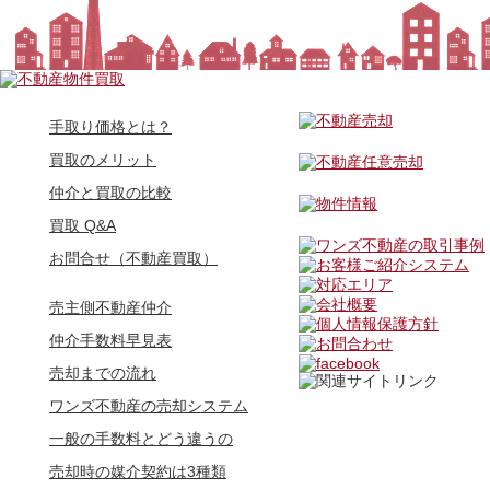
手取り価格とは？
買取のメリット
仲介と買取の比較
買取 Q&A
お問合せ（不動産買取）
売主側不動産仲介
仲介手数料早見表
売却までの流れ
ワンズ不動産の売却システム
一般の手数料とどう違うの
売却時の媒介契約は3種類