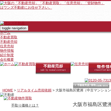
toggle navigation
ホーム
不動産買取
不動産売却
任意売却
物件情報
紹介制度
会社概要
HOME
>
リアルタイム売却依頼
>
大阪市福島区鷺洲（中古マンション
大阪市福島区鷺
手取り価格とは？