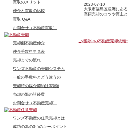
買取のメリット
2023-07-10
大阪市福島区鷺洲にある
仲介と買取の比較
高額売却のコツや買主と
買取 Q&A
お問合せ（不動産買取）
ご相談中の不動産売却依頼
売却側不動産仲介
仲介手数料早見表
売却までの流れ
ワンズ不動産の売却システム
一般の手数料とどう違うの
売却時の媒介契約は3種類
売却の際の諸経費
お問合せ（不動産売却）
ワンズ不動産の任意売却とは
成功の為の3つのキーポイント