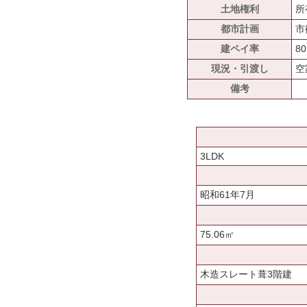
土地権利
所
都市計画
市
建ペイ率
8
現況・引渡し
空
備考
3LDK
昭和61年7月
75.06㎡
木造スレート葺3階建