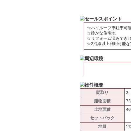
☆ハイルーフ車駐車可
☆静かな住宅地
☆リフォーム済みでき
☆2沿線以上利用可能な
間取り
3
建物面積
75
土地面積
40
セットバック
地目
宅