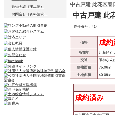
中古戸建 此花区春
販売実績（施工例）
中古戸建 此
お問合せ（資料請求）
物件番号：414
成約
価格
所在地
此花区春
交通
阪神なん
建物面積
75.06㎡
土地面積
40.09㎡
成約済み