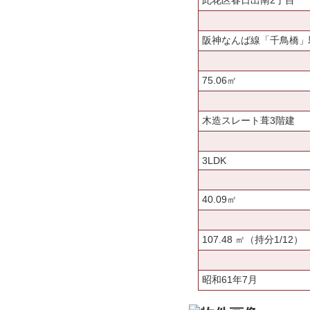
此花区春日出南2丁目
阪神なんば線「千鳥橋」
75.06㎡
木造スレート葺3階建
3LDK
40.09㎡
107.48 ㎡（持分1/12）
昭和61年7月