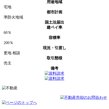
用途地域
宅地
都市計画
準防火地域
国土法届出
建ペイ率
60％
容積率
200％
現況・引渡し
更地 相談
取引態様
売主
備考