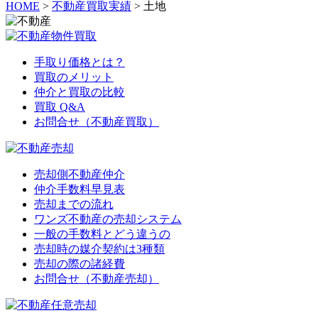
HOME
>
不動産買取実績
>
土地
手取り価格とは？
買取のメリット
仲介と買取の比較
買取 Q&A
お問合せ（不動産買取）
売却側不動産仲介
仲介手数料早見表
売却までの流れ
ワンズ不動産の売却システム
一般の手数料とどう違うの
売却時の媒介契約は3種類
売却の際の諸経費
お問合せ（不動産売却）