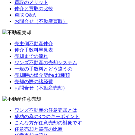
買取のメリット
仲介と買取の比較
買取 Q&A
お問合せ（不動産買取）
売主側不動産仲介
仲介手数料早見表
売却までの流れ
ワンズ不動産の売却システム
一般の手数料とどう違うの
売却時の媒介契約は3種類
売却の際の諸経費
お問合せ（不動産売却）
ワンズ不動産の任意売却とは
成功の為の3つのキーポイント
こんな方が任意売却の対象です
任意売却と競売の比較