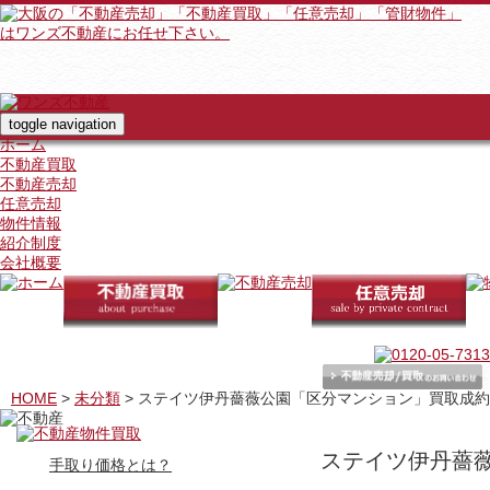
toggle navigation
ホーム
不動産買取
不動産売却
任意売却
物件情報
紹介制度
会社概要
HOME
>
未分類
>
ステイツ伊丹薔薇公園「区分マンション」買取成約
ステイツ伊丹薔
手取り価格とは？