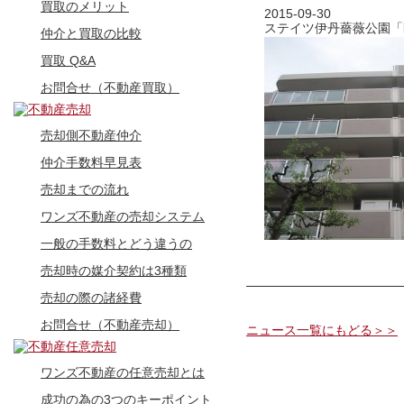
買取のメリット
2015-09-30
ステイツ伊丹薔薇公園「
仲介と買取の比較
買取 Q&A
お問合せ（不動産買取）
売却側不動産仲介
仲介手数料早見表
売却までの流れ
ワンズ不動産の売却システム
一般の手数料とどう違うの
売却時の媒介契約は3種類
売却の際の諸経費
お問合せ（不動産売却）
ニュース一覧にもどる＞＞
ワンズ不動産の任意売却とは
成功の為の3つのキーポイント