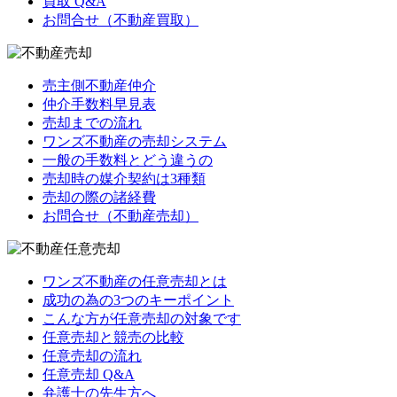
買取 Q&A
お問合せ（不動産買取）
売主側不動産仲介
仲介手数料早見表
売却までの流れ
ワンズ不動産の売却システム
一般の手数料とどう違うの
売却時の媒介契約は3種類
売却の際の諸経費
お問合せ（不動産売却）
ワンズ不動産の任意売却とは
成功の為の3つのキーポイント
こんな方が任意売却の対象です
任意売却と競売の比較
任意売却の流れ
任意売却 Q&A
弁護士の先生方へ