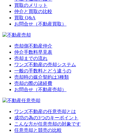
買取のメリット
仲介と買取の比較
買取 Q&A
お問合せ（不動産買取）
売却側不動産仲介
仲介手数料早見表
売却までの流れ
ワンズ不動産の売却システム
一般の手数料とどう違うの
売却時の媒介契約は3種類
売却の際の諸経費
お問合せ（不動産売却）
ワンズ不動産の任意売却とは
成功の為の3つのキーポイント
こんな方が任意売却の対象です
任意売却と競売の比較