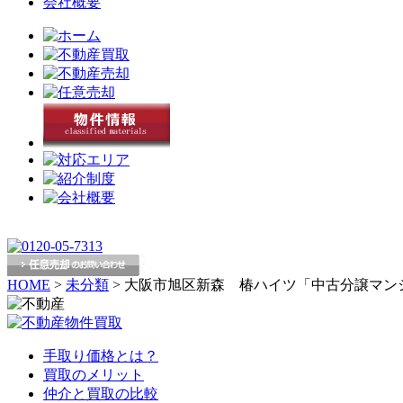
会社概要
HOME
>
未分類
>
大阪市旭区新森 椿ハイツ「中古分譲マン
手取り価格とは？
買取のメリット
仲介と買取の比較