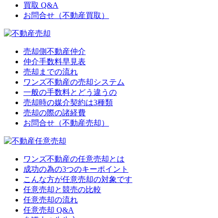
買取 Q&A
お問合せ（不動産買取）
売却側不動産仲介
仲介手数料早見表
売却までの流れ
ワンズ不動産の売却システム
一般の手数料とどう違うの
売却時の媒介契約は3種類
売却の際の諸経費
お問合せ（不動産売却）
ワンズ不動産の任意売却とは
成功の為の3つのキーポイント
こんな方が任意売却の対象です
任意売却と競売の比較
任意売却の流れ
任意売却 Q&A