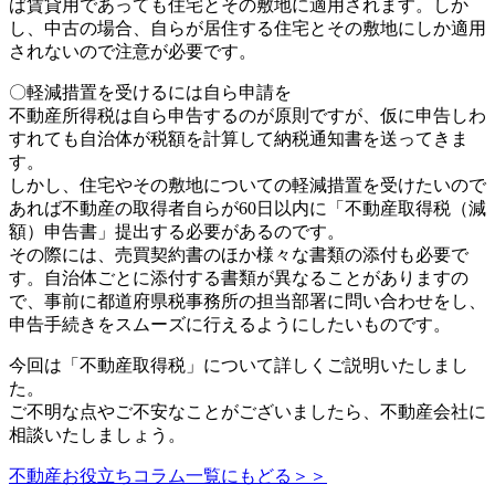
ば賃貸用であっても住宅とその敷地に適用されます。しか
し、中古の場合、自らが居住する住宅とその敷地にしか適用
されないので注意が必要です。
〇軽減措置を受けるには自ら申請を
不動産所得税は自ら申告するのが原則ですが、仮に申告しわ
すれても自治体が税額を計算して納税通知書を送ってきま
す。
しかし、住宅やその敷地についての軽減措置を受けたいので
あれば不動産の取得者自らが60日以内に「不動産取得税（減
額）申告書」提出する必要があるのです。
その際には、売買契約書のほか様々な書類の添付も必要で
す。自治体ごとに添付する書類が異なることがありますの
で、事前に都道府県税事務所の担当部署に問い合わせをし、
申告手続きをスムーズに行えるようにしたいものです。
今回は「不動産取得税」について詳しくご説明いたしまし
た。
ご不明な点やご不安なことがございましたら、不動産会社に
相談いたしましょう。
不動産お役立ちコラム一覧にもどる＞＞