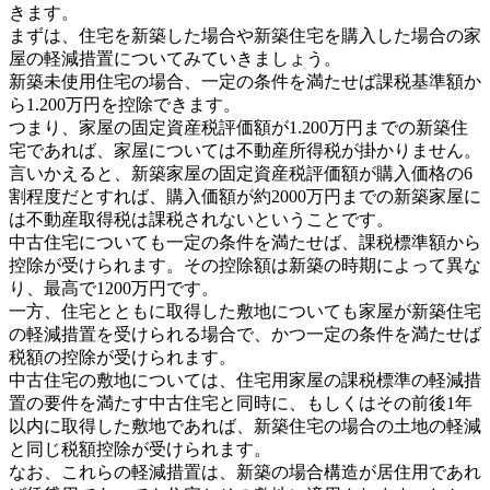
きます。
まずは、住宅を新築した場合や新築住宅を購入した場合の家
屋の軽減措置についてみていきましょう。
新築未使用住宅の場合、一定の条件を満たせば課税基準額か
ら1.200万円を控除できます。
つまり、家屋の固定資産税評価額が1.200万円までの新築住
宅であれば、家屋については不動産所得税が掛かりません。
言いかえると、新築家屋の固定資産税評価額が購入価格の6
割程度だとすれば、購入価額が約2000万円までの新築家屋に
は不動産取得税は課税されないということです。
中古住宅についても一定の条件を満たせば、課税標準額から
控除が受けられます。その控除額は新築の時期によって異な
り、最高で1200万円です。
一方、住宅とともに取得した敷地についても家屋が新築住宅
の軽減措置を受けられる場合で、かつ一定の条件を満たせば
税額の控除が受けられます。
中古住宅の敷地については、住宅用家屋の課税標準の軽減措
置の要件を満たす中古住宅と同時に、もしくはその前後1年
以内に取得した敷地であれば、新築住宅の場合の土地の軽減
と同じ税額控除が受けられます。
なお、これらの軽減措置は、新築の場合構造が居住用であれ