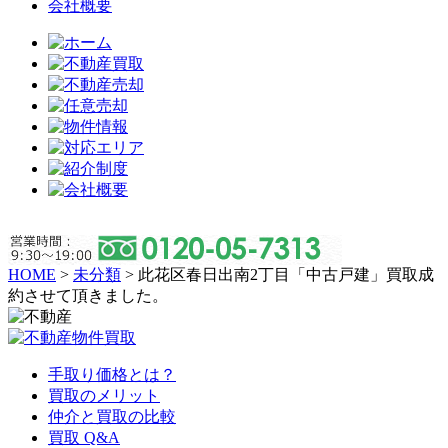
会社概要
HOME
>
未分類
>
此花区春日出南2丁目「中古戸建」買取成
約させて頂きました。
手取り価格とは？
買取のメリット
仲介と買取の比較
買取 Q&A