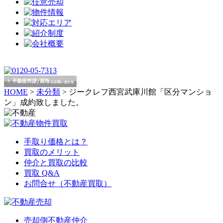
HOME
>
未分類
>
ジークレフ西宮武庫川館「区分マンショ
ン」成約致しました。
手取り価格とは？
買取のメリット
仲介と買取の比較
買取 Q&A
お問合せ（不動産買取）
売却側不動産仲介