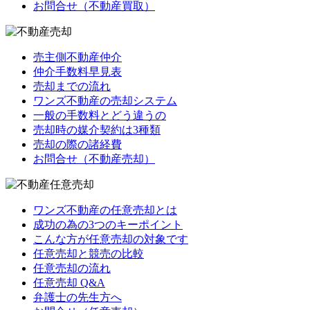
お問合せ（不動産買取）
売主側不動産仲介
仲介手数料早見表
売却までの流れ
ワンズ不動産の売却システム
一般の手数料とどう違うの
売却時の媒介契約は3種類
売却の際の諸経費
お問合せ（不動産売却）
ワンズ不動産の任意売却とは
成功の為の3つのキーポイント
こんな方が任意売却の対象です
任意売却と競売の比較
任意売却の流れ
任意売却 Q&A
弁護士の先生方へ