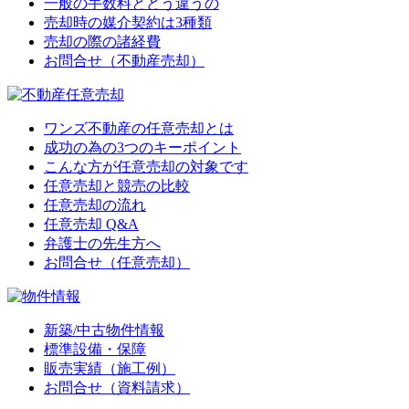
一般の手数料とどう違うの
売却時の媒介契約は3種類
売却の際の諸経費
お問合せ（不動産売却）
ワンズ不動産の任意売却とは
成功の為の3つのキーポイント
こんな方が任意売却の対象です
任意売却と競売の比較
任意売却の流れ
任意売却 Q&A
弁護士の先生方へ
お問合せ（任意売却）
新築/中古物件情報
標準設備・保障
販売実績（施工例）
お問合せ（資料請求）