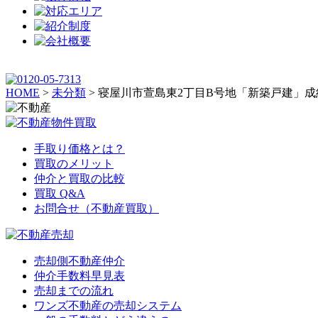
HOME
>
未分類
>
寝屋川市萱島東2丁目B号地「新築戸建」
手取り価格とは？
買取のメリット
仲介と買取の比較
買取 Q&A
お問合せ（不動産買取）
売却側不動産仲介
仲介手数料早見表
売却までの流れ
ワンズ不動産の売却システム