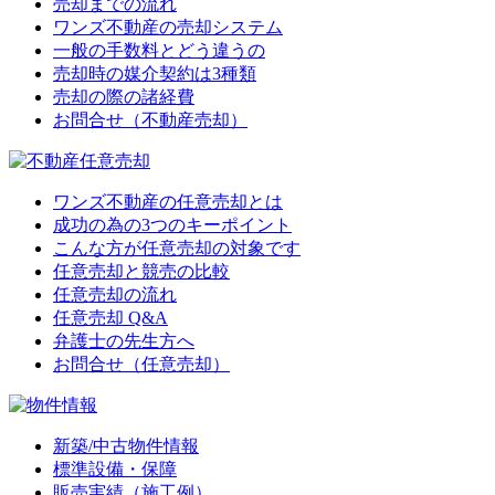
売却までの流れ
ワンズ不動産の売却システム
一般の手数料とどう違うの
売却時の媒介契約は3種類
売却の際の諸経費
お問合せ（不動産売却）
ワンズ不動産の任意売却とは
成功の為の3つのキーポイント
こんな方が任意売却の対象です
任意売却と競売の比較
任意売却の流れ
任意売却 Q&A
弁護士の先生方へ
お問合せ（任意売却）
新築/中古物件情報
標準設備・保障
販売実績（施工例）