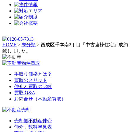
HOME
>
未分類
>
西成区千本南2丁目「中古連棟住宅」成約
致しました。
手取り価格とは？
買取のメリット
仲介と買取の比較
買取 Q&A
お問合せ（不動産買取）
売却側不動産仲介
仲介手数料早見表