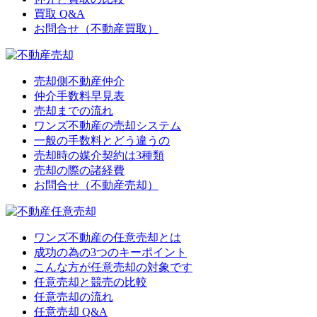
買取 Q&A
お問合せ（不動産買取）
売却側不動産仲介
仲介手数料早見表
売却までの流れ
ワンズ不動産の売却システム
一般の手数料とどう違うの
売却時の媒介契約は3種類
売却の際の諸経費
お問合せ（不動産売却）
ワンズ不動産の任意売却とは
成功の為の3つのキーポイント
こんな方が任意売却の対象です
任意売却と競売の比較
任意売却の流れ
任意売却 Q&A