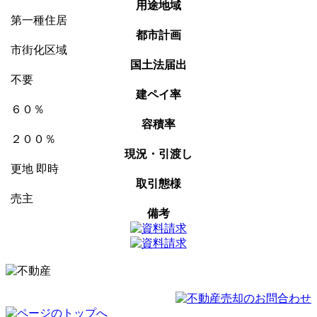
用途地域
第一種住居
都市計画
市街化区域
国土法届出
不要
建ペイ率
６０％
容積率
２００％
現況・引渡し
更地 即時
取引態様
売主
備考