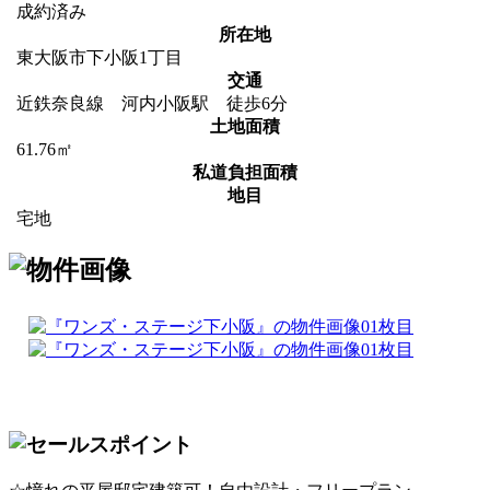
成約済み
所在地
東大阪市下小阪1丁目
交通
近鉄奈良線 河内小阪駅 徒歩6分
土地面積
61.76㎡
私道負担面積
地目
宅地