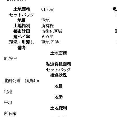
土地面積
61.76㎡
私
セットバック
地目
宅地
土地権利
所有権
都市計画
市街化区域
建ペイ率
６０％
現況・引渡し
更地 即時
備考
土地面積
61.76㎡
私道負担面積
セットバック
接道状況
北側公道 幅員4ｍ
地目
宅地
地勢
平坦
土地権利
所有権