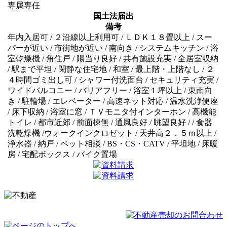
専属専任
国土法届出
備考
年内入居可 / ２沿線以上利用可 / ＬＤＫ１８畳以上 / スー
パーが近い / 市街地が近い / 南向き / システムキッチン / 浴
室乾燥機 / 角住戸 / 陽当り良好 / 共有施設充実 / 全居室収納
/ 駅まで平坦 / 閑静な住宅地 / 和室 / 最上階・上階なし / ２
４時間ゴミ出し可 / シャワー付洗面台 / セキュリティ充実 /
ワイドバルコニー / バリアフリー / 浴室１坪以上 / 東南向
き / 駐輪場 / エレベーター / 高速ネット対応 / 温水洗浄便座
/ 床下収納 / 浴室に窓 / ＴＶモニタ付インターホン / 高機能
トイレ / 都市近郊 / 前面棟無 / 通風良好 / 眺望良好 / / 食器
洗乾燥機 /ウォークインクロゼット / 天井高２．５ｍ以上 /
浄水器 / 納戸 / ペット相談 / BS・CS・CATV / 平坦地 / 床暖
房 / 宅配ボックス / バイク置場