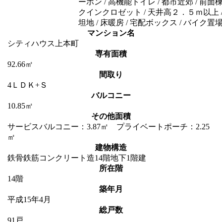
ーホン / 高機能トイレ / 都市近郊 / 前面棟
クインクロゼット / 天井高２．５ｍ以上 / 浄水
坦地 / 床暖房 / 宅配ボックス / バイク置
マンション名
シティハウス上本町
専有面積
92.66㎡
間取り
4ＬＤＫ+Ｓ
バルコニー
10.85㎡
その他面積
サービスバルコニー：3.87㎡ プライベートポーチ：2.25
㎡
建物構造
鉄骨鉄筋コンクリート造14階地下1階建
所在階
14階
築年月
平成15年4月
総戸数
91戸