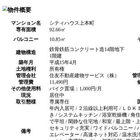
マンション名
シティハウス上本町
専有面積
92.66㎡
バルコニー
10.85㎡
鉄骨鉄筋コンクリート造14階地下
建物構造
1階建
築年月
平成15年4月
土地権利
所有権
管理会社
住友不動産建物サービス（株）
管
管理費
11,490円
その他使用料
バイク置場：1,000円/月
現況
居住中
取引態様
専属専任
年内入居可 / ２沿線以上利用可 / ＬＤＫ１
き / システムキッチン / 浴室乾燥機 / 角住
で平坦 / 閑静な住宅地 / 和室 / 最上階
セキュリティ充実 / ワイドバルコニー / バリ
備考
エレベーター / 高速ネット対応 / 温水洗浄